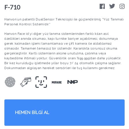
F-710
Hanvon'un patentli DualSensor Teknolojisi ile güçlendirilmiş “Yüz Tanımalı
Personel Kontrol Sistemi'dir.”
Hanvon Face id'yi diğer yüz tanıma sistemlerinden farklı kılan asıl
özellikleri anında okuması, kapı turnike bariyer açabilmesi, dokunmaya
gerek kalmadan işlemi tamamlaması ve çift kamera ile aldatılamaz
olmasıdır. Tamamen temassız bir sistemdir. Karanlıkta sorunsuz okuma
gerçekleştirilir. Kartlı sistemlerin aksine unutulma, çalınma veya
kaybedilme ihtimali yoktur. Güvenilirlik oranı %99.999’dan daha yüksektir.
Bir kez kurulduğu işletmede yıllar boyu 7/ 24 otomatik çalışma sağlanır.
Dokunmadan algılayan hareket sensörleri ile tuş kullanımı gerekmez.