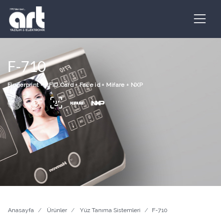
F-710
Fingerprint +
RFID Card +
Face id +
Mifare +
NXP
Anasayfa
Ürünler
Yüz Tanıma Sistemleri
F-710